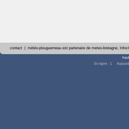
contact
| météo-plouguerneau est partenaire de
meteo-bretagne
,
Infoc
hau
Visiteurs(s)
En ligne :
1
Aujourd'